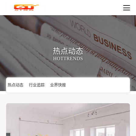
热点动态
HOTTRENDS
热点动态
行业追踪
业界快报