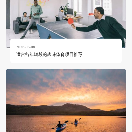
2026-06-08
适合各年龄段的趣味体育项目推荐