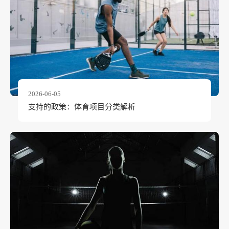
2026-06-05
支持的政策：体育项目分类解析