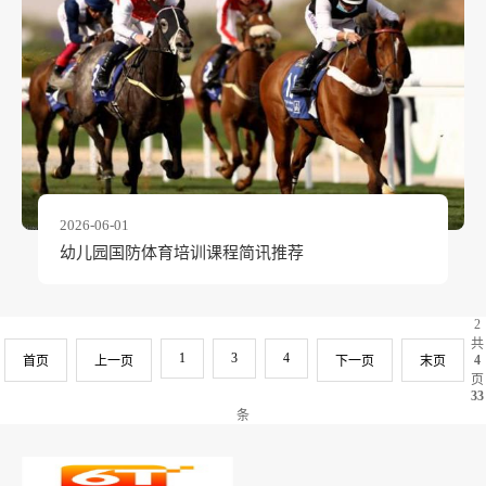
2026-06-01
幼儿园国防体育培训课程简讯推荐
2
共
1
3
4
4
首页
上一页
下一页
末页
页
33
条