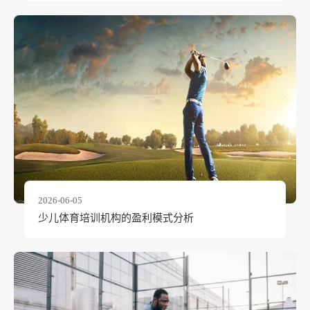
2026-06-05
少儿体育培训机构的盈利模式分析