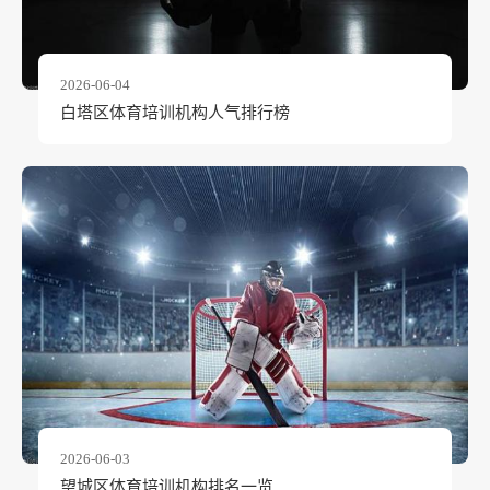
2026-06-04
白塔区体育培训机构人气排行榜
2026-06-03
望城区体育培训机构排名一览