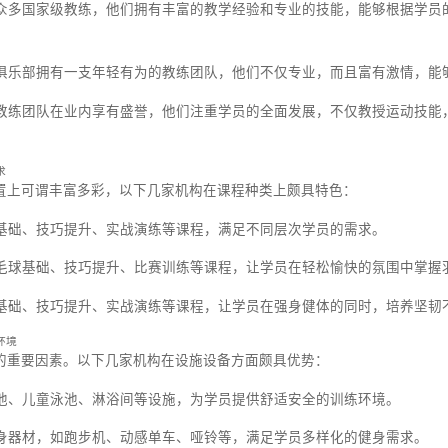
末，你漫步在望城区的街头，空气中弥漫着青草和汗水的味道。这
那么，如何在这片运动乐园中找到最适合你的秘密花园呢？今天，
运动新风尚
的师资力量是衡量其水平的重要标准。以下几家机构在教练团队方
这里汇聚了众多国家级教练，他们拥有丰富的教学经验和专业的技能
俱乐部：该俱乐部拥有一支年轻有为的教练团队，他们不仅专业，而
心：这里的教练团队在业内享有盛誉，他们注重学员的全面发展，不
足不同需求
课程设置上可谓丰富多彩，以下几家机构在课程种类上颇具特色：
：提供篮球基础、技巧提升、实战演练等课程，满足不同层次学员的
部：设有羽毛球基础、技巧提升、比赛训练等课程，让学员在轻松愉