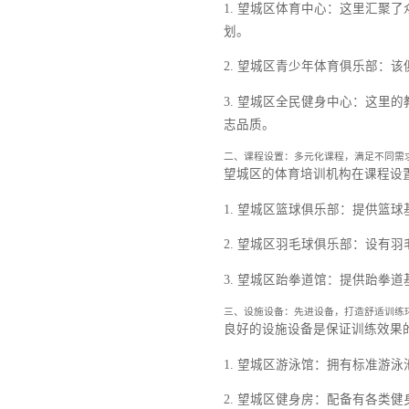
想象在一个阳光明媚的周
动的你提供了无数选择。
秘面纱。
一、师资力量：专业教练，引领
在望城区，体育培训机构
1. 望城区体育中心：
划。
2. 望城区青少年体育
3. 望城区全民健身中
志品质。
二、课程设置：多元化课程，满
望城区的体育培训机构在
1. 望城区篮球俱乐部
2. 望城区羽毛球俱乐