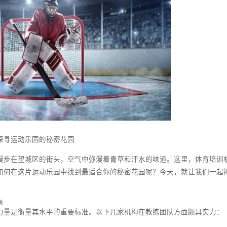
一览：探寻运动乐园的秘密花园