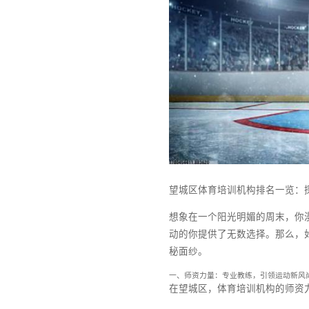
望城区体育培训机构排名