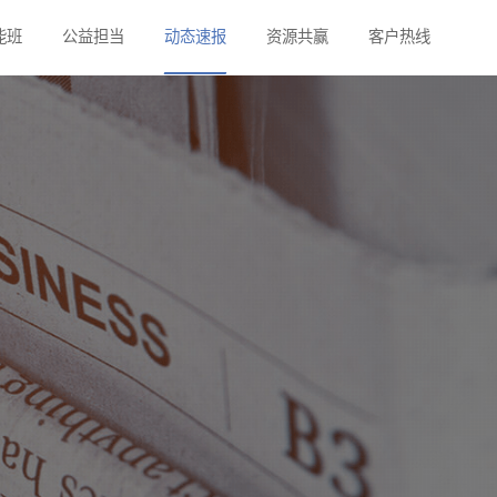
彩
体育技能班
公益担当
动态速报
资源共赢