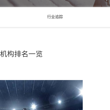
行业追踪
培训机构排名一览
1