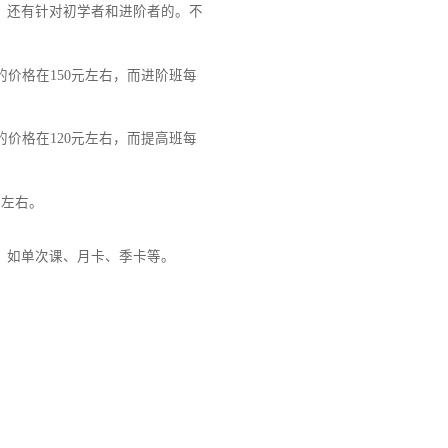
郊区的社区场馆。一般来说，市中心的场馆设施
立方）的游泳培训费用大约在每节课200元左
有针对儿童的，还有针对初学者和进阶者的。不
基础班每节课的价格在150元左右，而进阶班每
启蒙班每节课的价格在120元左右，而提高班每
的价格在130元左右。
多种课时套餐，如单次课、月卡、季卡等。