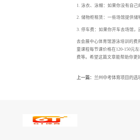
1. 单次课：适合偶尔想
2. 月卡：适合经常游泳
3. 季卡：适合长期游泳
四、额外费用：不可忽视
除了以上提到的费用外，
1. 泳衣、泳帽：如果你
2. 储物柜租赁：一些场馆
3. 停车费：如果你开车
去会展中心体育馆游泳培训
童课程每节课价格在120
费等。希望这篇文章能帮