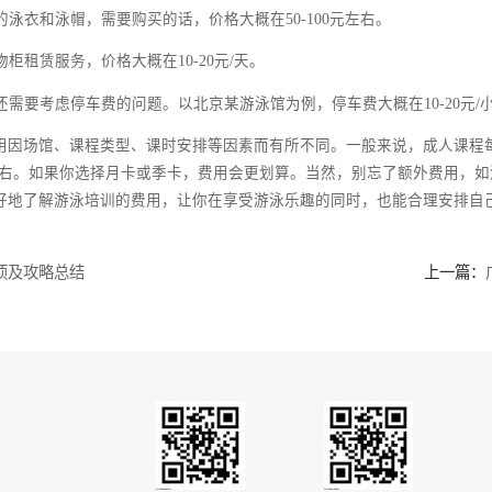
体验游泳的人。以某游泳馆为例，单次课的价格在180元左右。
的人。以某游泳馆为例，月卡的价格在1500元左右，相当于每节课只
的人。以某游泳馆为例，季卡的价格在4000元左右，相当于每节课只
还有一些额外费用需要你注意。
没有自己的泳衣和泳帽，需要购买的话，价格大概在50-100元左右。
提供储物柜租赁服务，价格大概在10-20元/天。
去场馆，还需要考虑停车费的问题。以北京某游泳馆为例，停车费大概在
的费用因场馆、课程类型、课时安排等因素而有所不同。一般来说，
-150元左右。如果你选择月卡或季卡，费用会更划算。当然，别
助你更好地了解游泳培训的费用，让你在享受游泳乐趣的同时，也