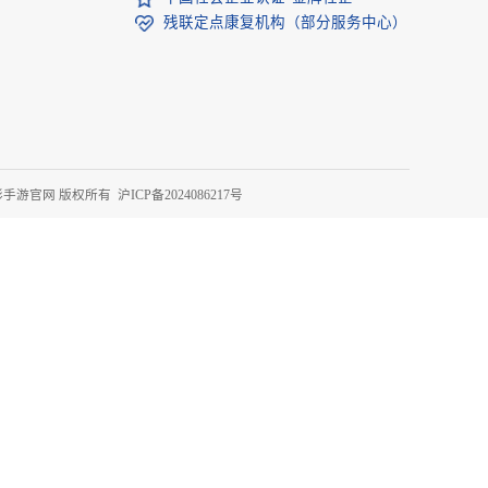
上一篇：
广州市少儿体育教育培训机构推荐
均瑶医疗成员机构
PECS中国区教学示范基
中国康复医学会高级会员
中国社会企业认证“金牌社
在线
残联定点康复机构（部分