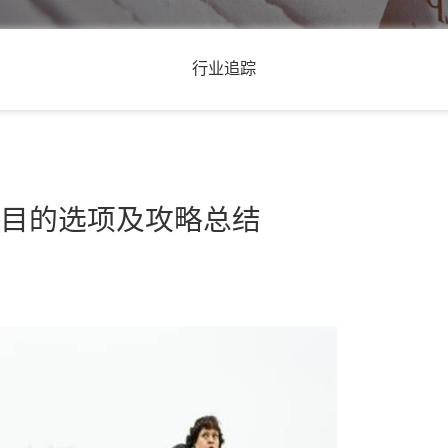
行业追踪
育项目的选项及攻略总结
7