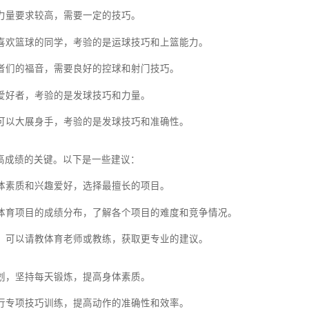
州中考体育项目都有哪些选项。根据2023年的官方数据，兰州中
米跑：这是最常见的项目，男女不限，考验的是耐力和速度。
主要考察下肢力量和爆发力。
目对上肢力量要求较高，需要一定的技巧。
个项目适合喜欢篮球的同学，考验的是运球技巧和上篮能力。
：足球爱好者们的福音，需要良好的控球和射门技巧。
适合排球爱好者，考验的是发球技巧和力量。
球爱好者们可以大展身手，考验的是发球技巧和准确性。
目
，是提高成绩的关键。以下是一些建议：