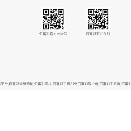
，相信在中考体育中取得好成绩并非难事。
长
项目及考试方式，充分体现了我国教育部门对青少年身体素质的重视
心理健康。让我们共同努力，为孩子们的成长助力！
还是传统体育？
佰富彩官方公众号
佰富彩家长