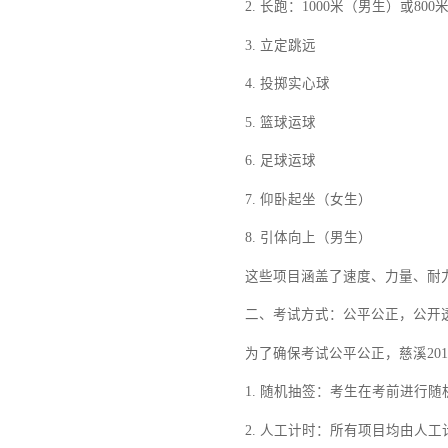
一、项目设置：全面锻炼
2019年慈溪中考体育
1. 短跑：100米、800
2. 长跑：1000米（男生
3. 立定跳远
4. 投掷实心球
5. 篮球运球
6. 足球运球
7. 仰卧起坐（女生）
8. 引体向上（男生）