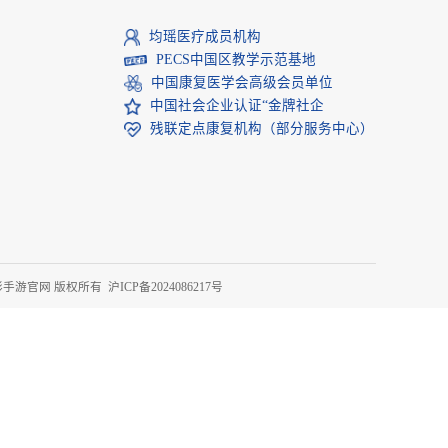
。通过中考体育，不仅考察了学生的运动技能，更
上一篇：
福建省体育项目立项通知与政策解读
均瑶医疗成员机构
PECS中国区教学示范基
中国康复医学会高级会员
中国社会企业认证“金牌社
在线
残联定点康复机构（部分