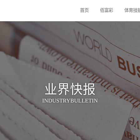
首页
佰富
业界快报
INDUSTRYBULLETIN