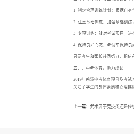
2. 立定跳远、投掷实
3. 篮球运球、足球运
4. 仰卧起坐、引体向
这样的评分标准，既考察
四、备考建议：科学训练
面对中考体育，考生和家
1. 制定合理训练计划
2. 注重基础训练：加强
3. 专项训练：针对考试
4. 保持良好心态：考试