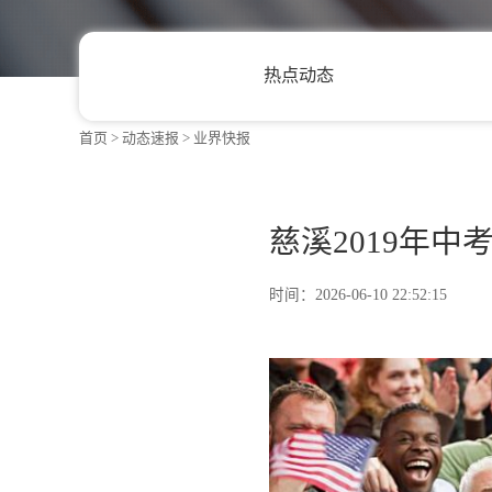
首页
>
动态速报
>
业界快报
热点动态
慈溪2019
时间：2026-06-10 22:52:1